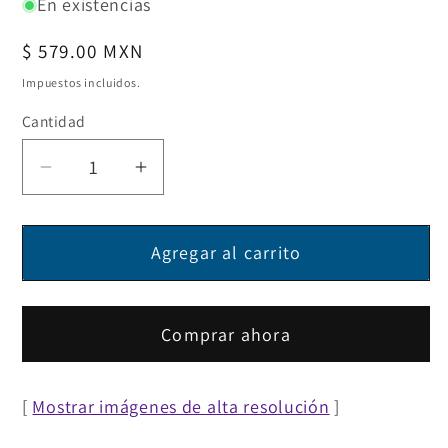
En existencias
Precio
$ 579.00 MXN
habitual
Impuestos incluidos.
Cantidad
Reducir
Aumentar
cantidad
cantidad
para
para
Agregar al carrito
Switch
Switch
de
de
Escritorio
Escritorio
Gigabit
Gigabit
Comprar ahora
Ethernet
Ethernet
de
de
[
Mostrar imágenes de alta resolución
]
8
8
puertos
puertos