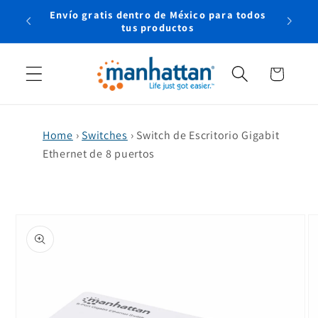
Ir
Envío gratis dentro de México para todos
directamente
rtual
tus productos
al contenido
Carrito
Home
›
Switches
›
Switch de Escritorio Gigabit
Ethernet de 8 puertos
Ir
directamente
a la
información
del producto