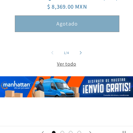
Precio
$ 8,369.00 MXN
habitual
Agotado
de
1
/
4
Ver todo