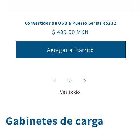
Convertidor de USB a Puerto Serial RS232
Precio
$ 409.00 MXN
habitual
Agregar al carrito
de
1
/
4
Ver todo
Gabinetes de carga