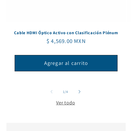
Cable HDMI Óptico Activo con Clasificación Plénum
Precio
$ 4,569.00 MXN
habitual
Agregar al carrito
de
1
/
4
Ver todo