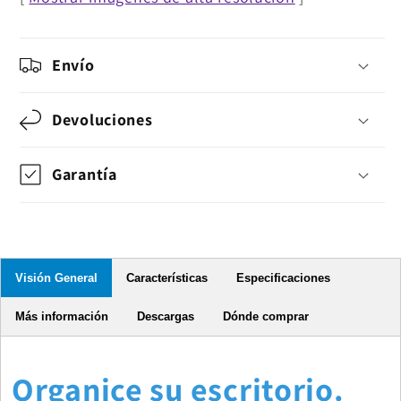
de
de
doble
doble
articulación
articulación
Envío
Devoluciones
Garantía
Visión General
Características
Especificaciones
Más información
Descargas
Dónde comprar
Organice su escritorio.