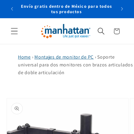
Ir
Envío gratis dentro de México para todos
directamente
rtual
tus productos
al contenido
Carrito
Home
›
Montajes de monitor de PC
›
Soporte
universal para dos monitores con brazos articulados
de doble articulación
Ir
directamente
a la
información
del producto