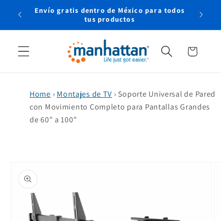
Ir
Envío gratis dentro de México para todos
directamente
rtual
tus productos
al contenido
Carrito
Home
›
Montajes de TV
›
Soporte Universal de Pared
con Movimiento Completo para Pantallas Grandes
de 60" a 100"
Ir
directamente
a la
información
del producto