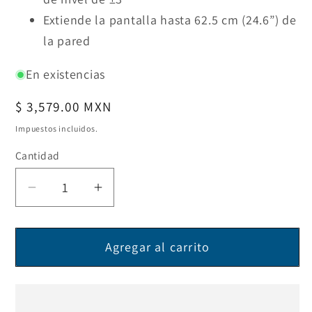
Extiende la pantalla hasta 62.5 cm (24.6”) de
la pared
En existencias
Precio
$ 3,579.00 MXN
habitual
Impuestos incluidos.
Cantidad
Reducir
Aumentar
cantidad
cantidad
para
para
Agregar al carrito
Soporte
Soporte
Universal
Universal
de
de
Pared
Pared