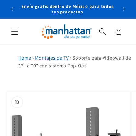
Ir
Envío gratis dentro de México para todos
directamente
rtual
tus productos
al contenido
Carrito
Home
›
Montajes de TV
›
Soporte para Videowall de
37" a 70" con sistema Pop-Out
Ir
directamente
a la
información
del producto