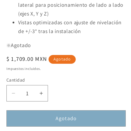
lateral para posicionamiento de lado a lado
(ejes X, Y y Z)
Vistas optimizadas con ajuste de nivelación
de +/-3° tras la instalación
Agotado
Precio
$ 1,709.00 MXN
Agotado
habitual
Impuestos incluidos.
Cantidad
Reducir
Aumentar
cantidad
cantidad
para
para
Agotado
Soporte
Soporte
para
para