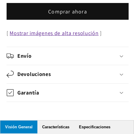
Videowall
Videowall
de
de
Comprar ahora
37&quot;
37&quot;
a
a
[
Mostrar imágenes de alta resolución
]
70&quot;
70&quot;
con
con
sistema
sistema
Envío
Pop-
Pop-
Out
Out
Devoluciones
Garantía
Visión General
Características
Especificaciones