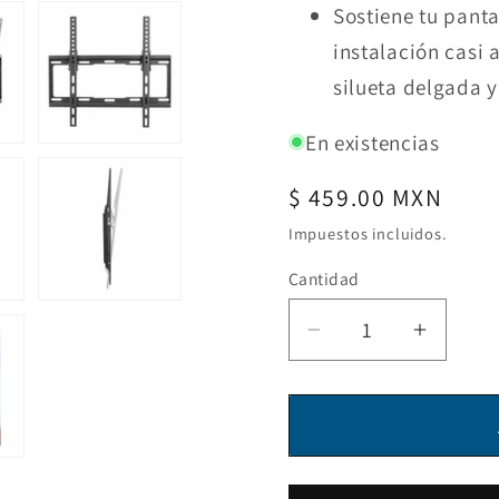
Sostiene tu panta
instalación casi 
silueta delgada 
En existencias
Precio
$ 459.00 MXN
habitual
Impuestos incluidos.
Cantidad
Reducir
Aument
cantidad
cantida
para
para
Soporte
Soport
de
de
Pared
Pared