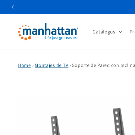
Ir
directamente
al contenido
Catálogos
Pr
Home
›
Montajes de TV
›
Soporte de Pared con Inclina
Ir
directamente
a la
información
del producto