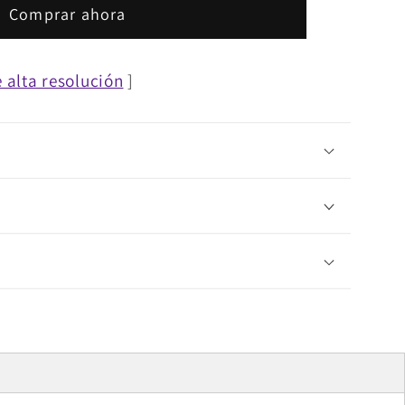
Comprar ahora
ción
 alta resolución
]
as
t;
t;