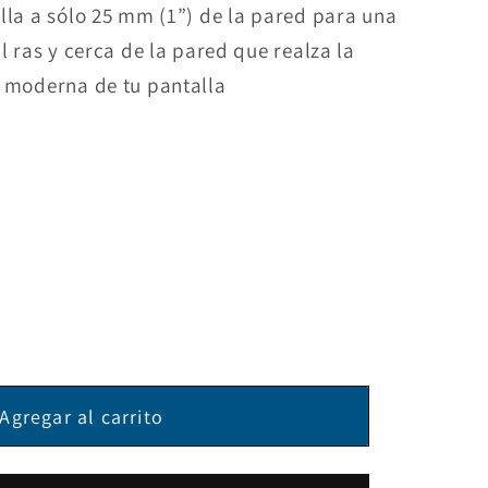
lla a sólo 25 mm (1”) de la pared para una
al ras y cerca de la pared que realza la
y moderna de tu pantalla
ar
d
Agregar al carrito
e