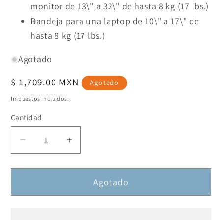
monitor de 13\" a 32\" de hasta 8 kg (17 lbs.)
Bandeja para una laptop de 10\" a 17\" de
hasta 8 kg (17 lbs.)
Agotado
Precio
$ 1,709.00 MXN
Agotado
habitual
Impuestos incluidos.
Cantidad
Reducir
Aumentar
cantidad
cantidad
para
para
Agotado
Soporte
Soporte
combinado
combinado
de
de