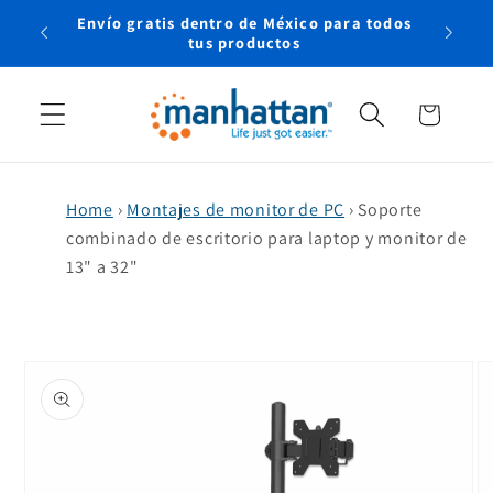
Ir
Envío gratis dentro de México para todos
directamente
rtual
tus productos
al contenido
Carrito
Home
›
Montajes de monitor de PC
›
Soporte
combinado de escritorio para laptop y monitor de
13" a 32"
Ir
directamente
a la
información
del producto