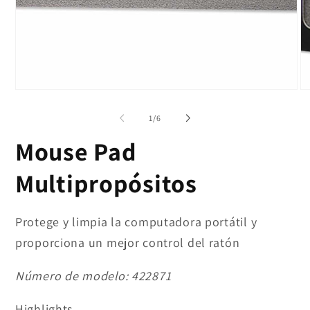
de
1
/
6
Mouse Pad
Multipropósitos
Protege y limpia la computadora portátil y
proporciona un mejor control del ratón
Número de modelo:
422871
Highlights