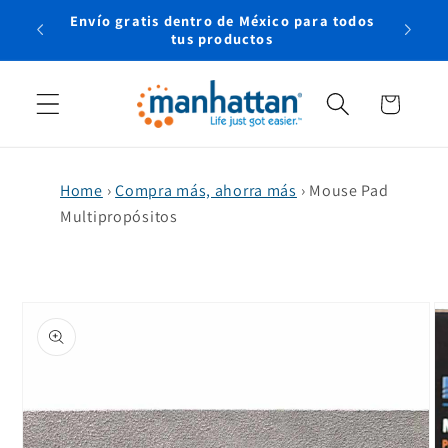
Ir
Envío gratis dentro de México para todos
directamente
rtual
tus productos
al contenido
Carrito
Home
›
Compra más, ahorra más
›
Mouse Pad
Multipropósitos
Ir
directamente
a la
información
del producto