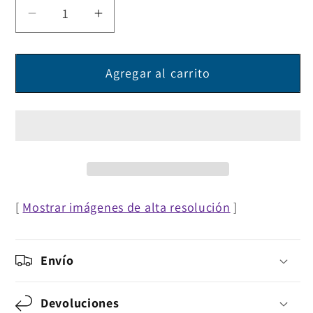
Reducir
Aumentar
cantidad
cantidad
para
para
Agregar al carrito
Mouse
Mouse
Pad
Pad
Multipropósitos
Multipropósitos
[
Mostrar imágenes de alta resolución
]
Envío
Devoluciones