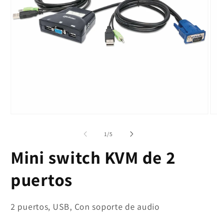
Abrir
Ab
elemento
el
multimedia
mu
de
1
/
5
1
2
en
en
Mini switch KVM de 2
una
un
ventana
ve
modal
mo
puertos
2 puertos, USB, Con soporte de audio