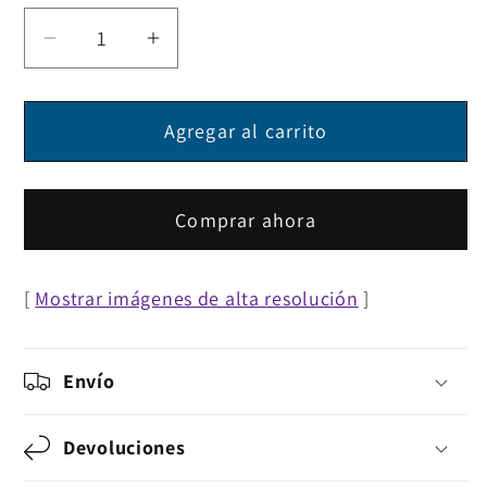
Reducir
Aumentar
cantidad
cantidad
para
para
Agregar al carrito
Mini
Mini
switch
switch
KVM
KVM
de
de
Comprar ahora
2
2
puertos
puertos
[
Mostrar imágenes de alta resolución
]
Envío
Devoluciones