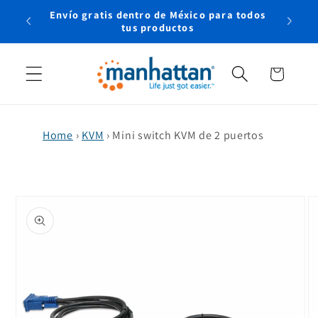
Ir
Envío gratis dentro de México para todos
directamente
rtual
tus productos
al contenido
Carrito
Home
›
KVM
›
Mini switch KVM de 2 puertos
Ir
directamente
a la
información
del producto