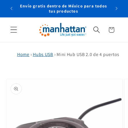
Ir
Envío gratis dentro de México para todos
directamente
rtual
tus productos
al contenido
Carrito
Home
›
Hubs USB
›
Mini Hub USB 2.0 de 4 puertos
Ir
directamente
a la
información
del producto