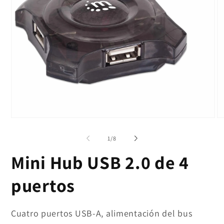
Abrir
Ab
elemento
el
multimedia
mu
de
1
/
8
1
2
en
en
Mini Hub USB 2.0 de 4
una
un
ventana
ve
modal
mo
puertos
Cuatro puertos USB-A, alimentación del bus