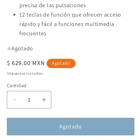
precisa de las pulsaciones
12 teclas de función que ofrecen acceso
rápido y fácil a funciones multimedia
frecuentes
Agotado
Precio
$ 629.00 MXN
Agotado
habitual
Impuestos incluidos.
Cantidad
Reducir
Aumentar
cantidad
cantidad
para
para
Agotado
Kit
Kit
de
de