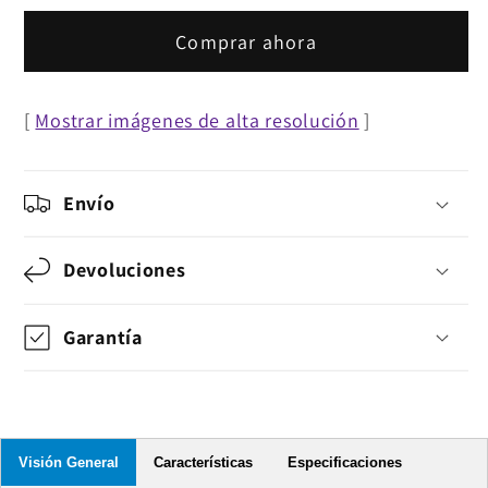
teclado
teclado
y
y
Comprar ahora
mouse
mouse
óptico
óptico
[
Mostrar imágenes de alta resolución
]
inalámbricos
inalámbricos
MWK7350
MWK7350
Envío
Devoluciones
Garantía
Visión General
Características
Especificaciones