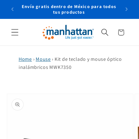
Ir
Envío gratis dentro de México para todos
directamente
rtual
tus productos
al contenido
Carrito
Home
›
Mouse
›
Kit de teclado y mouse óptico
inalámbricos MWK7350
Ir
directamente
a la
información
del producto