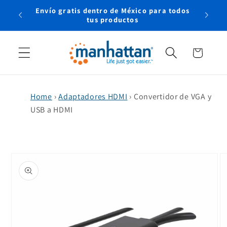
Ir
Envío gratis dentro de México para todos
directamente
rtual
tus productos
al contenido
Carrito
Home
›
Adaptadores HDMI
›
Convertidor de VGA y
USB a HDMI
Ir
directamente
a la
información
del producto