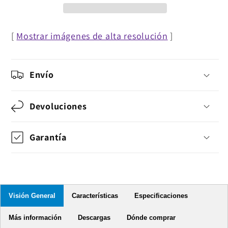
a
a
HDMI
HDMI
[
Mostrar imágenes de alta resolución
]
Envío
Devoluciones
Garantía
Visión General
Características
Especificaciones
Más información
Descargas
Dónde comprar