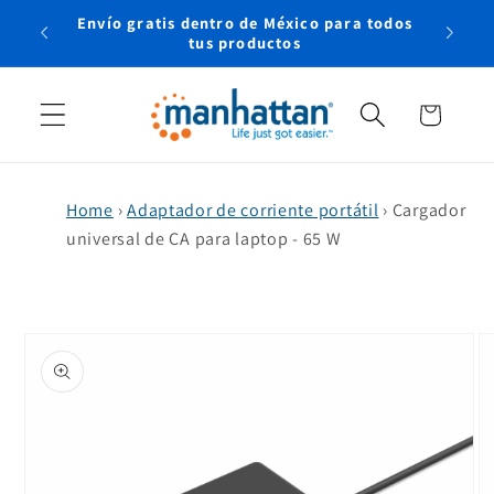
Ir
Envío gratis dentro de México para todos
directamente
rtual
tus productos
al contenido
Carrito
Home
›
Adaptador de corriente portátil
›
Cargador
universal de CA para laptop - 65 W
Ir
directamente
a la
información
del producto