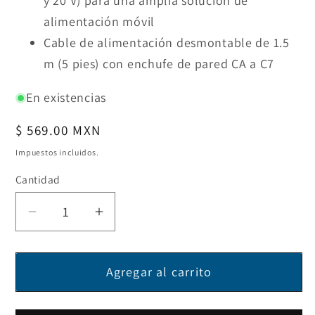
y 20 V) para una amplia solución de
alimentación móvil
Cable de alimentación desmontable de 1.5
m (5 pies) con enchufe de pared CA a C7
En existencias
Precio
$ 569.00 MXN
habitual
Impuestos incluidos.
Cantidad
Reducir
Aumentar
cantidad
cantidad
para
para
Agregar al carrito
Cargador
Cargador
universal
universal
de
de