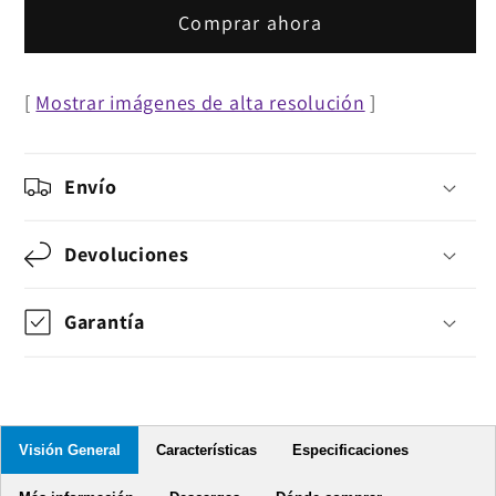
CA
CA
Comprar ahora
para
para
laptop
laptop
[
Mostrar imágenes de alta resolución
]
-
-
65
65
W
W
Envío
Devoluciones
Garantía
Visión General
Características
Especificaciones