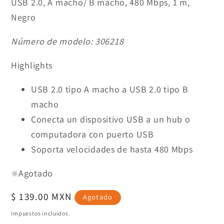
USB 2.0, A macho/ B macho, 480 Mbps, 1 m,
Negro
Número de modelo:
306218
Highlights
USB 2.0 tipo A macho a USB 2.0 tipo B
macho
Conecta un dispositivo USB a un hub o
computadora con puerto USB
Soporta velocidades de hasta 480 Mbps
Agotado
Precio
$ 139.00 MXN
Agotado
habitual
Impuestos incluidos.