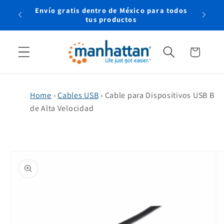
Ir
Envío gratis dentro de México para todos
directamente
rtual
tus productos
al contenido
Carrito
Home
›
Cables USB
›
Cable para Dispositivos USB B
de Alta Velocidad
Ir
directamente
a la
información
del producto