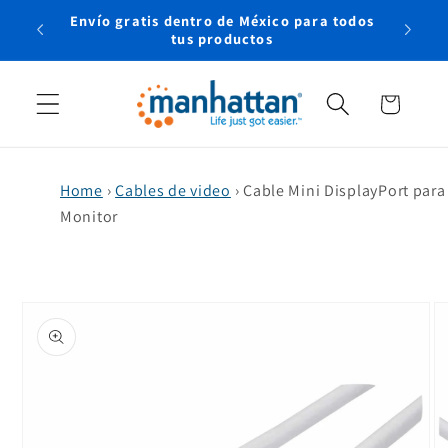
Ir
Envío gratis dentro de México para todos
directamente
rtual
tus productos
al contenido
Carrito
Home
›
Cables de video
›
Cable Mini DisplayPort para
Monitor
Ir
directamente
a la
información
del producto