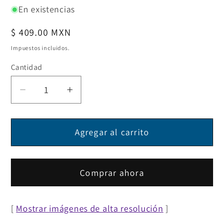
En existencias
Precio
$ 409.00 MXN
habitual
Impuestos incluidos.
Cantidad
Reducir
Aumentar
cantidad
cantidad
para
para
Agregar al carrito
Cable
Cable
Mini
Mini
DisplayPort
DisplayPort
para
para
Comprar ahora
Monitor
Monitor
[
Mostrar imágenes de alta resolución
]