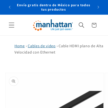
Ir
Envío gratis dentro de México para todos
directamente
rtual
tus productos
al contenido
Carrito
Home
›
Cables de video
›
Cable HDMI plano de Alta
Velocidad con Ethernet
Ir
directamente
a la
información
del producto