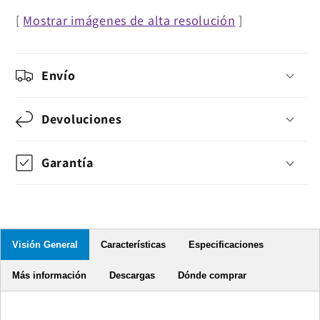
Ethernet
Ethernet
[
Mostrar imágenes de alta resolución
]
Envío
Devoluciones
Garantía
Visión General
Características
Especificaciones
Más información
Descargas
Dónde comprar