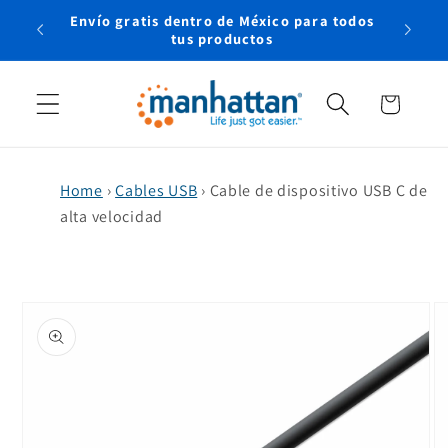
Ir
Envío gratis dentro de México para todos
directamente
rtual
tus productos
al contenido
Carrito
Home
›
Cables USB
›
Cable de dispositivo USB C de
alta velocidad
Ir
directamente
a la
información
del producto