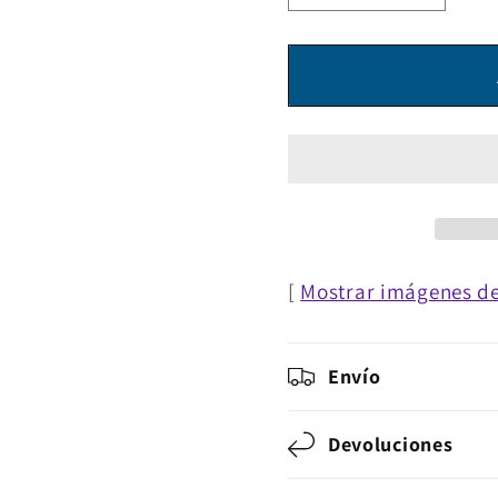
cantidad
cantida
para
para
Cable
Cable
de
de
datos
datos
SATA
SATA
[
Mostrar imágenes de
Envío
Devoluciones