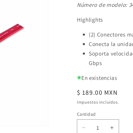
Número de modelo:
3
Highlights
(2) Conectores m
Conecta la unida
Soporta velocida
Gbps
En existencias
Precio
$ 189.00 MXN
habitual
Impuestos incluidos.
Cantidad
Reducir
Aument