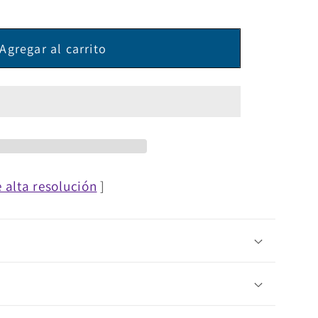
d
Agregar al carrito
 alta resolución
]