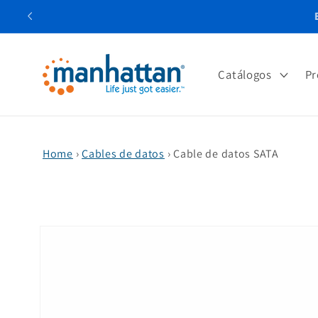
Ir
directamente
al contenido
Catálogos
Pr
Home
›
Cables de datos
›
Cable de datos SATA
Ir
directamente
a la
información
del producto