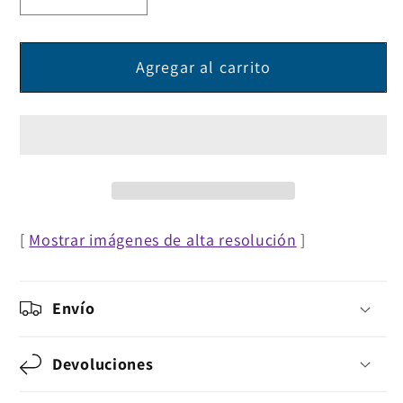
cantidad
cantidad
para
para
Agregar al carrito
Cable
Cable
de
de
Audio
Audio
Estéreo
Estéreo
[
Mostrar imágenes de alta resolución
]
Envío
Devoluciones