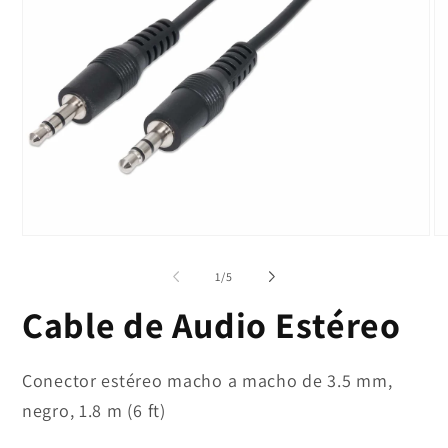
Abrir
Ab
elemento
el
multimedia
mu
de
1
/
5
1
2
en
en
Cable de Audio Estéreo
una
un
ventana
ve
modal
mo
Conector estéreo macho a macho de 3.5 mm,
negro, 1.8 m (6 ft)