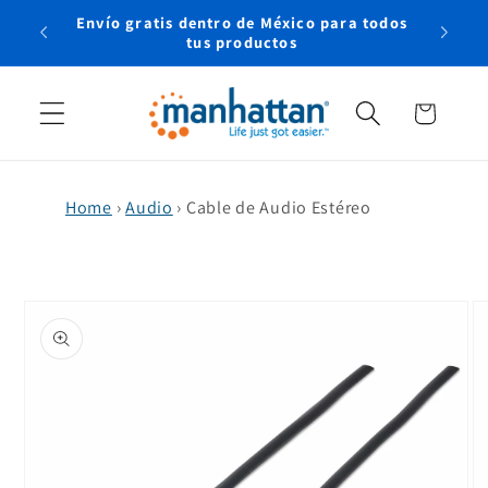
Ir
Envío gratis dentro de México para todos
directamente
rtual
tus productos
al contenido
Carrito
Home
›
Audio
›
Cable de Audio Estéreo
Ir
directamente
a la
información
del producto