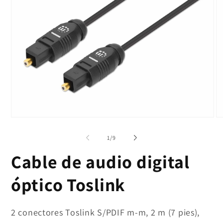
Abrir
Ab
elemento
el
multimedia
mu
de
1
/
9
1
2
en
en
Cable de audio digital
una
un
ventana
ve
modal
mo
óptico Toslink
2 conectores Toslink S/PDIF m-m, 2 m (7 pies),