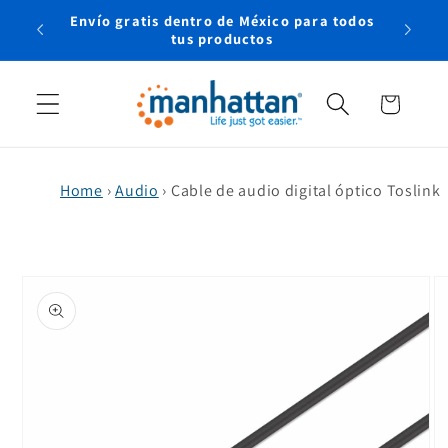
Ir
Envío gratis dentro de México para todos
directamente
rtual
tus productos
al contenido
Carrito
Home
›
Audio
›
Cable de audio digital óptico Toslink
Ir
directamente
a la
información
del producto