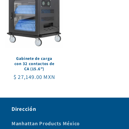
Gabinete de carga
con 32 contactos de
CA (15.6")
Precio
$ 27,149.00 MXN
habitual
Dirección
Manhattan Products México