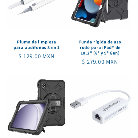
i
ó
n
Pluma de limpieza
Funda rígida de uso
:
para audífonos 3 en 1
rudo para iPad® de
10.2" (8ª y 9ª Gen)
Precio
$ 129.00 MXN
Precio
$ 279.00 MXN
habitual
habitual