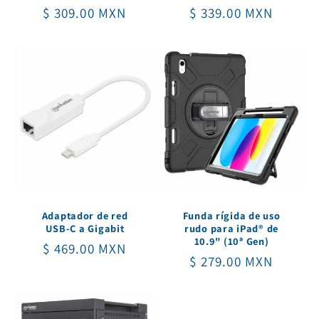
Precio
$ 309.00 MXN
Precio
$ 339.00 MXN
habitual
habitual
Adaptador de red
Funda rígida de uso
USB-C a Gigabit
rudo para iPad® de
10.9" (10ª Gen)
Precio
$ 469.00 MXN
Precio
$ 279.00 MXN
habitual
habitual