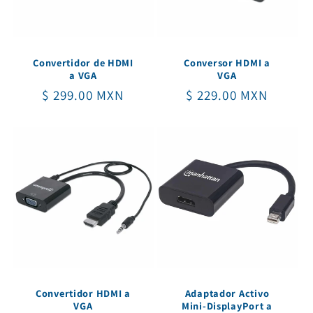
i
ó
Convertidor de HDMI
Conversor HDMI a
n
a VGA
VGA
Precio
$ 299.00 MXN
Precio
$ 229.00 MXN
:
habitual
habitual
Convertidor HDMI a
Adaptador Activo
VGA
Mini-DisplayPort a