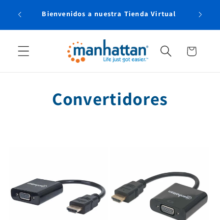
Ir
Envío 
directamente
Bienvenidos a nuestra Tienda Virtual
al contenido
Carrito
C
Convertidores
o
l
e
c
c