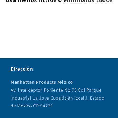
i
ó
n
:
Dirección
Manhattan Products México
Av. Interceptor Poniente No.73 Col Parque
Industrial La Joya Cuautitlán Izcalli, Estado
de México CP 54730