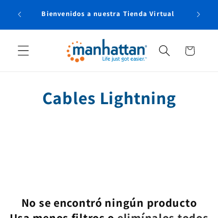
Ir
Envío 
directamente
Bienvenidos a nuestra Tienda Virtual
al contenido
Carrito
C
Cables Lightning
o
l
e
c
No se encontró ningún producto
c
Usa menos filtros o
elimínalos todos