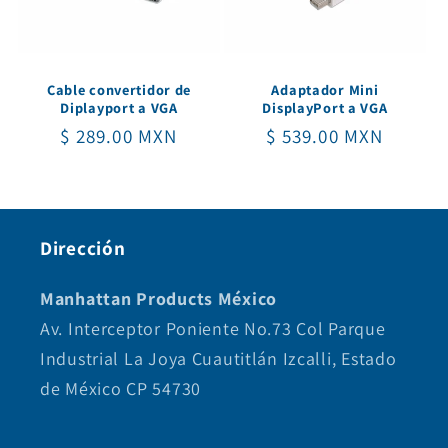
i
ó
Cable convertidor de
Adaptador Mini
n
Diplayport a VGA
DisplayPort a VGA
Precio
$ 289.00 MXN
Precio
$ 539.00 MXN
:
habitual
habitual
Dirección
Manhattan Products México
Av. Interceptor Poniente No.73 Col Parque
Industrial La Joya Cuautitlán Izcalli, Estado
de México CP 54730