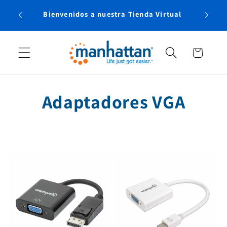
Ir
Envío 
directamente
Bienvenidos a nuestra Tienda Virtual
al contenido
Carrito
C
Adaptadores VGA
o
l
e
c
c