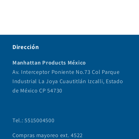
Precisión óptica adaptable:
Ajusta la
sensibilidad sobre la marcha con resoluciones de
lectura óptica que van desde los 800 DPI para
tareas regulares, hasta potentes opciones
superiores a los 7200 DPI para un control
Dirección
absoluto.
Kits y teclados completos:
Soluciones
Manhattan Products México
integrales con teclados numéricos, indicadores
Av. Interceptor Poniente No.73 Col Parque
LED y teclas multimedia que cubren todas las
Industrial La Joya Cuautitlán Izcalli, Estado
necesidades de tu casa u oficina.
de México CP 54730
Tel.: 5515004500
Compras mayoreo ext. 4522