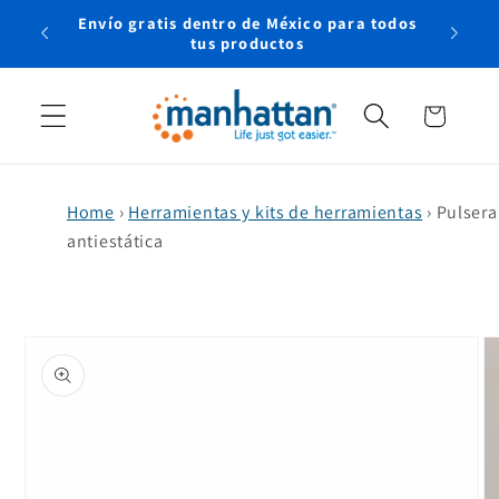
Ir
Envío gratis dentro de México para todos
directamente
rtual
tus productos
al contenido
Carrito
Home
›
Herramientas y kits de herramientas
›
Pulsera
antiestática
Ir
directamente
a la
información
del producto