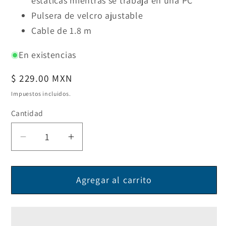
estáticas mientras se trabaja en una PC
Pulsera de velcro ajustable
Cable de 1.8 m
En existencias
Precio
$ 229.00 MXN
habitual
Impuestos incluidos.
Cantidad
Reducir
Aumentar
cantidad
cantidad
para
para
Agregar al carrito
Pulsera
Pulsera
antiestática
antiestática