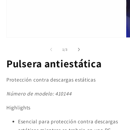
Ab
el
mu
de
1
/
3
2
en
Pulsera antiestática
un
ve
mo
Protección contra descargas estáticas
Número de modelo:
410144
Highlights
Esencial para protección contra descargas