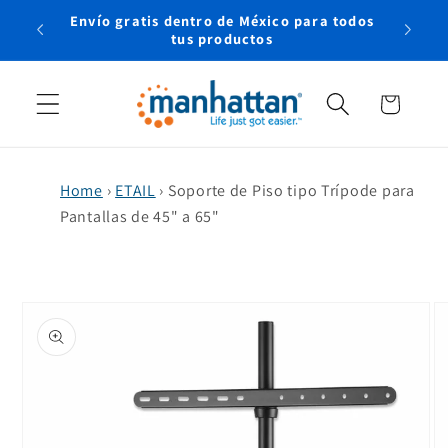
Ir
Envío gratis dentro de México para todos
directamente
rtual
tus productos
al contenido
Carrito
Home
›
ETAIL
›
Soporte de Piso tipo Trípode para
Pantallas de 45" a 65"
Ir
directamente
a la
información
del producto