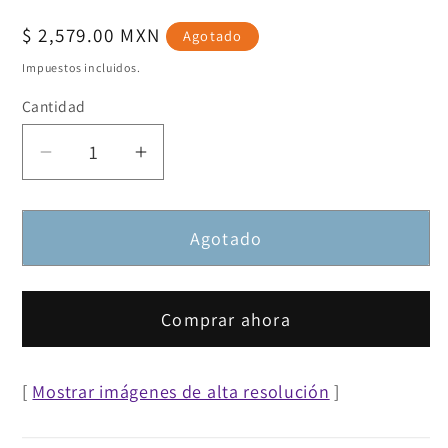
Precio
$ 2,579.00 MXN
Agotado
habitual
Impuestos incluidos.
Cantidad
Reducir
Aumentar
cantidad
cantidad
para
para
Agotado
Soporte
Soporte
de
de
Piso
Piso
tipo
tipo
Comprar ahora
Trípode
Trípode
para
para
[
Mostrar imágenes de alta resolución
]
Pantallas
Pantallas
de
de