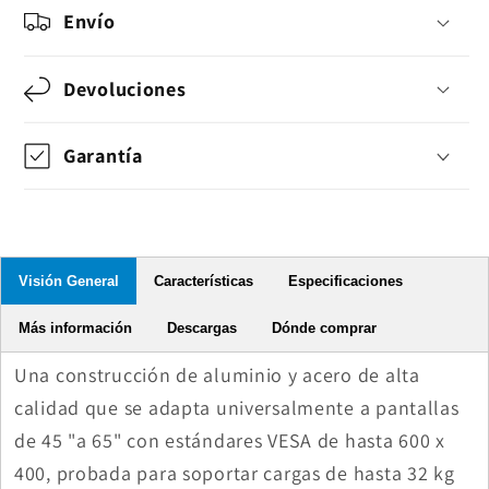
45&quot;
45&quot;
Envío
a
a
65&quot;
65&quot;
Devoluciones
Garantía
Visión General
Características
Especificaciones
Más información
Descargas
Dónde comprar
Una construcción de aluminio y acero de alta
calidad que se adapta universalmente a pantallas
de 45 "a 65" con estándares VESA de hasta 600 x
400, probada para soportar cargas de hasta 32 kg